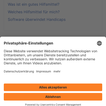
Was ist ein gutes Hilfsmittel?
Welches Hilfsmittel für mich?
Software überwindet Handicaps
Computer steuern (UK, AAC)
Spielen & Lernen
Selber machen?!!
Allgemeine Hilfen
Beispiele aus der Praxis
Downloads: Software und Computer-Tipps
Windows anpassen
Eingestellte Produkte