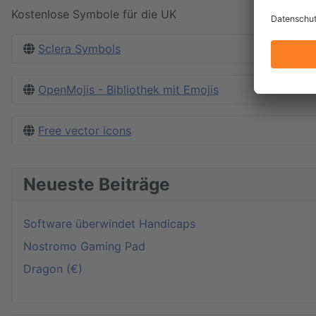
Kostenlose Symbole für die UK
Sclera Symbols
OpenMojis - Bibliothek mit Emojis
Free vector icons
Neueste Beiträge
Software überwindet Handicaps
Nostromo Gaming Pad
Dragon (€)