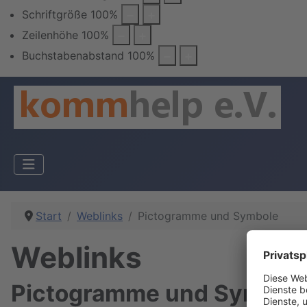
Schriftgröße
100
%
Zeilenhöhe
100
%
Buchstabenabstand
100
%
Start
Weblinks
Pictogramme und Symbole
Weblinks
Pictogramme und Symbol