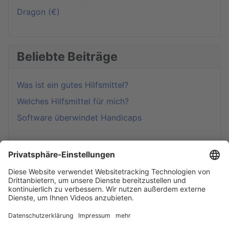
Dragon (€)
Beliebte Beiträge
Was ist ein gutes Hilfsmittel?
Welches Hilfsmittel für mich?
Software überwindet Handicaps
Computer steuern (UK, AAC)
Spielen & Lernen
Selber machen?!!
Beispiele aus der Praxis