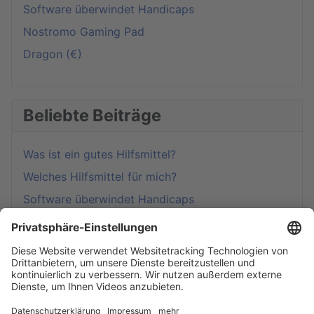
Software überwindet Handicaps
Nostromo Gaming Pad
Dragon (€)
Beliebte Beiträge
Was ist ein gutes Hilfsmittel?
Welches Hilfsmittel für mich?
Software überwindet Handicaps
Start
Hilfsmittel