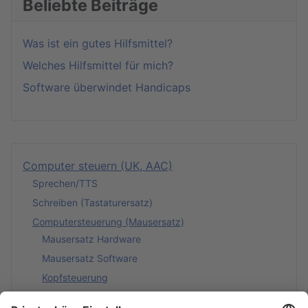
Beliebte Beiträge
Was ist ein gutes Hilfsmittel?
Welches Hilfsmittel für mich?
Software überwindet Handicaps
Computer steuern (UK, AAC)
Sprechen/TTS
Schreiben (Tastaturersatz)
Computersteuerung (Mausersatz)
Mausersatz Hardware
Mausersatz Software
Kopfsteuerung
Augensteuerung